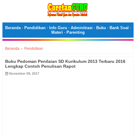
Beranda
·
Pendidikan
·
Info Guru
·
Adminitrasi
·
Buku
·
Bank Soal
·
Materi
·
Parenting
Beranda
›
Pendidikan
Buku Pedoman Penilaian SD Kurikulum 2013 Terbaru 2016
Lengkap Contoh Penulisan Rapot
November 09, 2017