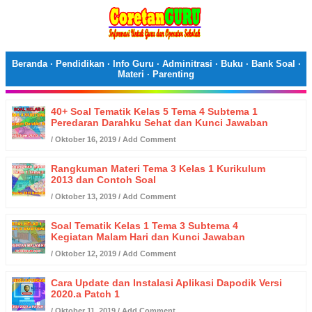
Beranda
·
Pendidikan
·
Info Guru
·
Adminitrasi
·
Buku
·
Bank Soal
·
Materi
·
Parenting
40+ Soal Tematik Kelas 5 Tema 4 Subtema 1
Peredaran Darahku Sehat dan Kunci Jawaban
/
Oktober 16, 2019
/
Add Comment
Rangkuman Materi Tema 3 Kelas 1 Kurikulum
2013 dan Contoh Soal
/
Oktober 13, 2019
/
Add Comment
Soal Tematik Kelas 1 Tema 3 Subtema 4
Kegiatan Malam Hari dan Kunci Jawaban
/
Oktober 12, 2019
/
Add Comment
Cara Update dan Instalasi Aplikasi Dapodik Versi
2020.a Patch 1
/
Oktober 11, 2019
/
Add Comment