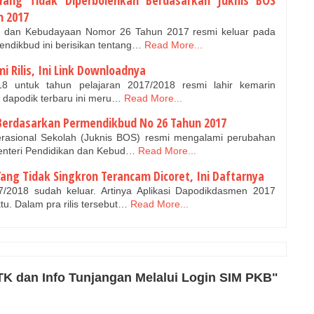
ang Tidak Diperbolehkan Berdasarkan Juknis BOS
n 2017
an dan Kebudayaan Nomor 26 Tahun 2017 resmi keluar pada
endikbud ini berisikan tentang…
Read More...
i Rilis, Ini Link Downloadnya
18 untuk tahun pelajaran 2017/2018 resmi lahir kemarin
i dapodik terbaru ini meru…
Read More...
u Berdasarkan Permendikbud No 26 Tahun 2017
erasional Sekolah (Juknis BOS) resmi mengalami perubahan
 Menteri Pendidikan dan Kebud…
Read More...
 Yang Tidak Singkron Terancam Dicoret, Ini Daftarnya
7/2018 sudah keluar. Artinya Aplikasi Dapodikdasmen 2017
u. Dalam pra rilis tersebut…
Read More...
TK dan Info Tunjangan Melalui Login SIM PKB"