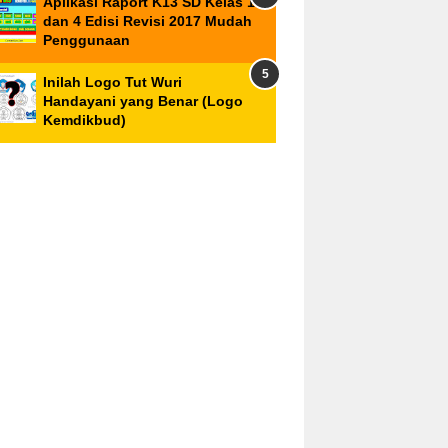
Aplikasi Raport K13 SD Kelas 1
dan 4 Edisi Revisi 2017 Mudah
Penggunaan
Inilah Logo Tut Wuri
Handayani yang Benar (Logo
Kemdikbud)