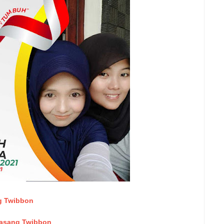
g Twibbon
asang Twibbon