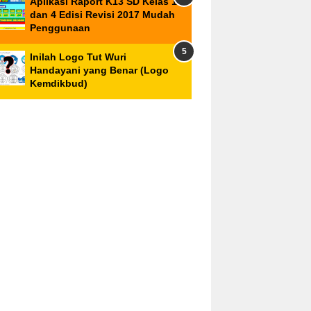
Aplikasi Raport K13 SD Kelas 1
dan 4 Edisi Revisi 2017 Mudah
Penggunaan
Inilah Logo Tut Wuri
Handayani yang Benar (Logo
Kemdikbud)