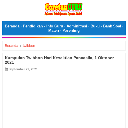
Beranda
·
Pendidikan
·
Info Guru
·
Adminitrasi
·
Buku
·
Bank Soal
·
Materi
·
Parenting
Beranda
›
twibbon
Kumpulan Twibbon Hari Kesaktian Pancasila, 1 Oktober
2021
September 27, 2021