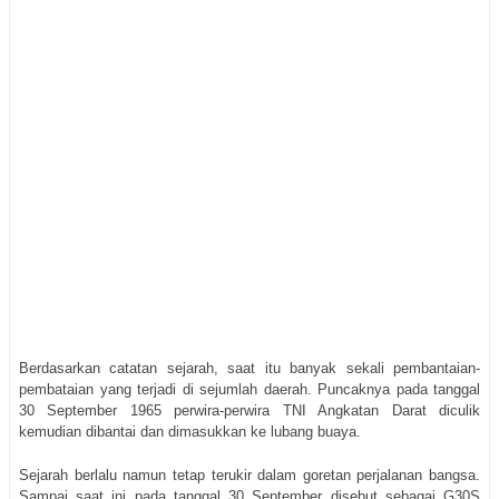
Berdasarkan catatan sejarah, saat itu banyak sekali pembantaian-
pembataian yang terjadi di sejumlah daerah. Puncaknya pada tanggal
30 September 1965 perwira-perwira TNI Angkatan Darat diculik
kemudian dibantai dan dimasukkan ke lubang buaya.
Sejarah berlalu namun tetap terukir dalam goretan perjalanan bangsa.
Sampai saat ini pada tanggal 30 September disebut sebagai G30S