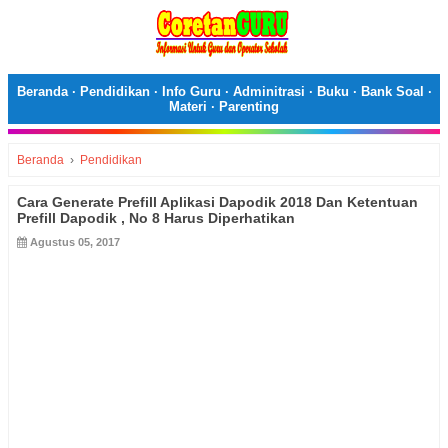
Beranda
·
Pendidikan
·
Info Guru
·
Adminitrasi
·
Buku
·
Bank Soal
·
Materi
·
Parenting
Beranda
›
Pendidikan
Cara Generate Prefill Aplikasi Dapodik 2018 Dan Ketentuan
Prefill Dapodik , No 8 Harus Diperhatikan
Agustus 05, 2017