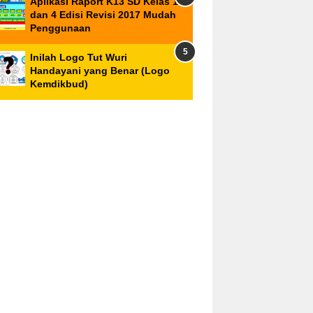
Aplikasi Raport K13 SD Kelas 1
dan 4 Edisi Revisi 2017 Mudah
Penggunaan
Inilah Logo Tut Wuri
Handayani yang Benar (Logo
Kemdikbud)